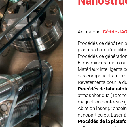
Nanostru
Animateur :
Cédric JA
Procédés de dépôt en p
plasmas hors d’équilibr
Procédés de génération
Films minces micro ou
Matériaux intelligents p
des composants micro
Revêtements pour la dur
Procédés de laboratoi
atmosphérique (Torche à
magnétron confocale (D
Ablation laser (3 encei
nanoparticules, Laser 
Procédés de la platef