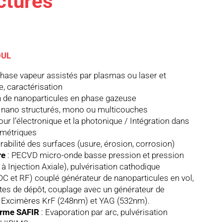
ctures
OUL
hase vapeur assistés par plasmas ou laser et
e, caractérisation
 de nanoparticules en phase gazeuse
 nano structurés, mono ou multicouches
our l’électronique et la photonique / Intégration dans
métriques
abilité des surfaces (usure, érosion, corrosion)
re
: PECVD micro-onde basse pression et pression
 Injection Axiale), pulvérisation cathodique
C et RF) couplé générateur de nanoparticules en vol,
ntes de dépôt, couplage avec un générateur de
à Excimères KrF (248nm) et YAG (532nm).
orme SAFIR
: Evaporation par arc, pulvérisation