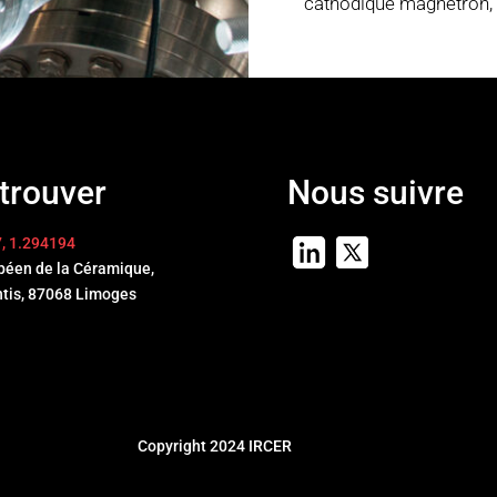
cathodique magnétron,
trouver
Nous suivre
7, 1.294194
péen de la Céramique,
ntis, 87068 Limoges
Copyright 2024 IRCER