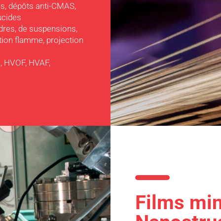
es, dépôts anti-CMAS,
ucides
dres, de suspensions,
tion flamme, projection
a, HVOF, HVAF,
Films min